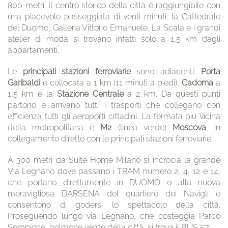
800 metri. Il centro storico della città è raggiungibile con
una piacevole passeggiata di venti minuti: la Cattedrale
del Duomo, Galleria Vittorio Emanuele, La Scala e i grandi
atelier di moda si trovano infatti solo a 1,5 km dagli
appartamenti.
Le
principali stazioni ferroviarie
sono adiacenti:
Porta
Garibaldi
è collocata a 1 km (11 minuti a piedi),
Cadorna
a
1,5 km e la
Stazione Centrale
a 2 km. Da questi punti
partono e arrivano tutti i trasporti che collegano con
efficienza tutti gli aeroporti cittadini. La fermata più vicina
della metropolitana è
M2
(linea verde)
Moscova
, in
collegamento diretto con le principali stazioni ferroviarie.
A 300 metri da Suite Home Milano si incrocia la grande
Via Legnano dove passano i TRAM numero 2, 4, 12 e 14,
che portano direttamente in DUOMO o alla nuova
meravigliosa DARSENA del quartiere dei Navigli e
consentono di godersi lo spettacolo della città.
Proseguendo lungo via Legnano, che costeggia Parco
Sempione, polmone verde della città, si trova il BUS 57.