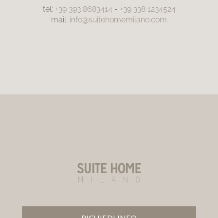
tel:
+39 393 8683414
-
+39 338 1234524
mail:
info@suitehomemilano.com